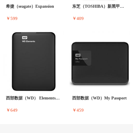
希捷（seagate）Expansion
东芝（TOSHIBA）新黑甲虫系列 1T
￥599
￥409
西部数据（WD） Elements 新元
西部数据（WD）My Passport
￥649
￥459