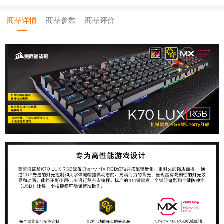
商品详情
商品参数
商品评价