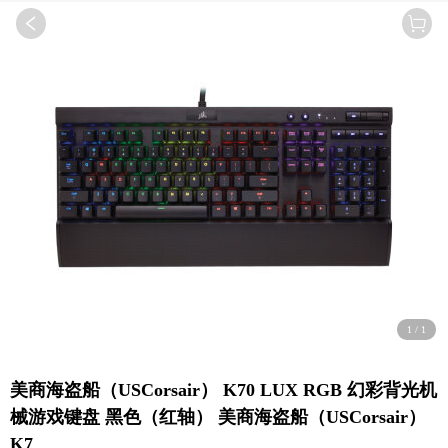
1
/
1
美商海盗船（USCorsair） K70 LUX RGB 幻彩背光机
械游戏键盘 黑色（红轴） 美商海盗船（USCorsair）
K7