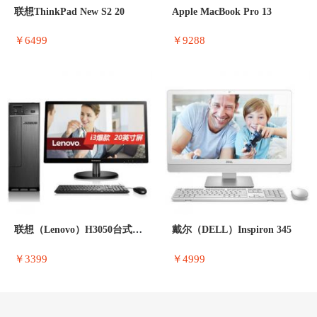
联想ThinkPad New S2 20
Apple MacBook Pro 13
￥6499
￥9288
联想（Lenovo）H3050台式电脑（
戴尔（DELL）Inspiron 345
￥3399
￥4999